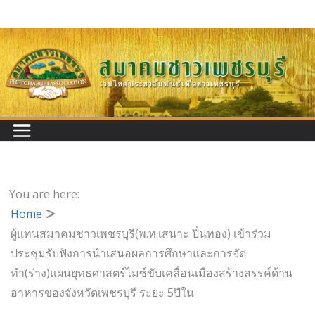
Skip
to
content
You are here:
Home
ผู้แทนสมาคมชาวเพชรบุรี(พ.ท.เสนาะ ปิ่นทอง) เข้าร่วม
ประชุมรับฟังการนำเสนอผลการศึกษาและการจัด
ทำ(ร่าง)แผนยุทธศาสตร์ไมซ์ขับเคลื่อนเมืองสร้างสรรค์ด้าน
อาหารของจังหวัดเพชรบุรี ระยะ 5ปีใน