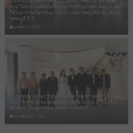
ตัวแทนสมาคมชาวเพชรบุรี มอบเงินจำนวน 300,000
บาท ให้กับกลุ่มศิลปิน 47 และโรงแรมรอยัลไดมอน เพื่อ
ใช้ในการจัดกิจกรรมการประกวดภาพหุ่นสีน้ำผึ้ง เพ้นท์
เพชรบุรี ปี 3
เมษายน 22, 2026
นายยุทธนา หยิมการุณ นายกนมาคมชาวเพชรบุรี เป็น
เจ้าภาพร่วม งานมงคลสมรส บุตรชาย คุณ อารีย์ื เสียง
พิณทิพย์ กรรมการสมาคมชาวเพชรบุรี
กุมภาพันธ์ 21, 2026