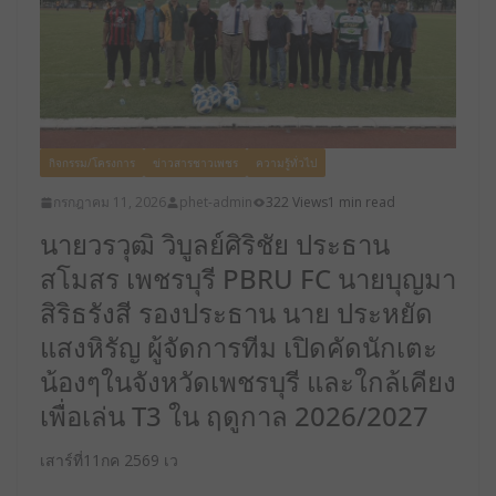
กิจกรรม/โครงการ
ข่าวสารชาวเพชร
ความรู้ทั่วไป
กรกฎาคม 11, 2026
phet-admin
322 Views
1 min read
นายวรวุฒิ วิบูลย์ศิริชัย ประธาน
สโมสร เพชรบุรี PBRU FC นายบุญมา
สิริธรังสี รองประธาน นาย ประหยัด
แสงหิรัญ ผู้จัดการทีม เปิดคัดนักเตะ
น้องๆในจังหวัดเพชรบุรี และใกล้เคียง
เพื่อเล่น T3 ใน ฤดูกาล 2026/2027
เสาร์ที่11กค 2569 เว