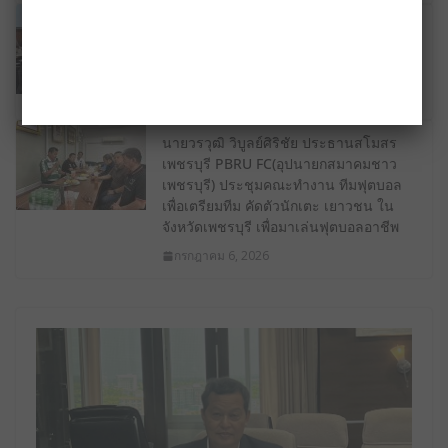
ผู้แทนสมาคมชาวเพชรบุรี เข้าร่วมประชุม
การนําเสนอร่างแผนแม่บทระยะ 3ปี(2570-
2572)
กรกฎาคม 10, 2026
นายวรวุฒิ วิบูลย์ศิริชัย ประธานสโมสร
เพชรบุรี PBRU FC(อุปนายกสมาคมชาว
เพชรบุรี) ประชุมคณะทํางาน ทีมฟุตบอล
เพื่อเตรียมทีม คัดตัวนักเตะ เยาวชน ใน
จังหวัดเพชรบุรี เพื่อมาเล่นฟุตบอลอาชีพ
กรกฎาคม 6, 2026