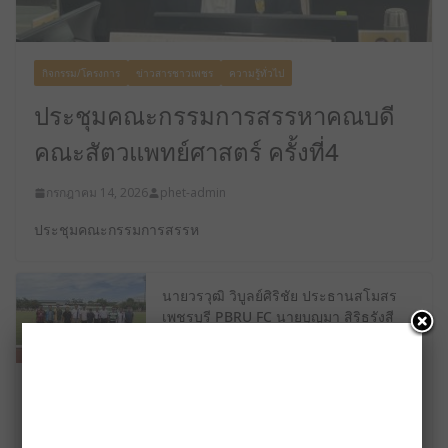
กิจกรรม/โครงการ
ข่าวสารชาวเพชร
ความรู้ทั่วไป
ประชุมคณะกรรมการสรรหาคณบดี
คณะสัตวแพทย์ศาสตร์ ครั้งที่4
กรกฎาคม 14, 2026
phet-admin
ประชุมคณะกรรมการสรรห
นายวรวุฒิ วิบูลย์ศิริชัย ประธานสโมสร
เพชรบุรี PBRU FC นายบุญมา สิริธรังสี
รองประธาน นาย ประหยัด แสงหิรัญ ผู้
จัดการทีม เปิดคัดนักเตะ น้องๆในจังหวัด
เพชรบุรี และใกล้เคียง เพื่อเล่น T3 ใน
ฤดูกาล 2026/2027
กรกฎาคม 11, 2026