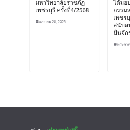
มหาวิทยาลัยราชภัฏ
ได้ม
เพชรบุรี ครั้งที่4/2568
กรรม
กรกฎาคม 10, 2026
phet-adm
เพชรบุ
เมษายน 28, 2025
สนับส
ปั่นจั
พฤษภาค