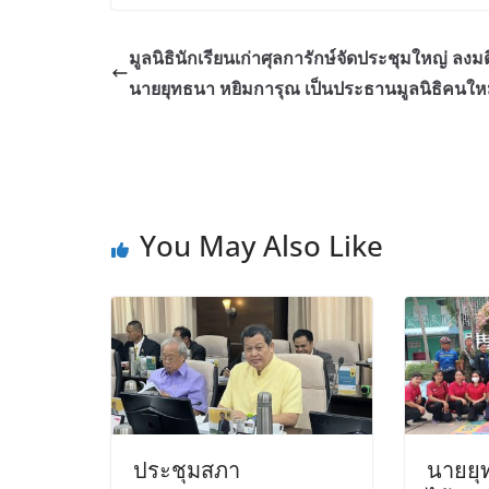
มูลนิธินักเรียนเก่าศุลการักษ์จัดประชุมใหญ่ ลงมต
นายยุทธนา หยิมการุณ เป็นประธานมูลนิธิคนให
You May Also Like
กิจกรรม/โครงการ
ข่าวสารชาวเพชร
ผู้แทนสมาคมชาวเ
เข้าร่วมประชุม ก
ร่างแผนแม่บทระ
ประชุมสภา
นายยุ
3ปี(2570-2572)