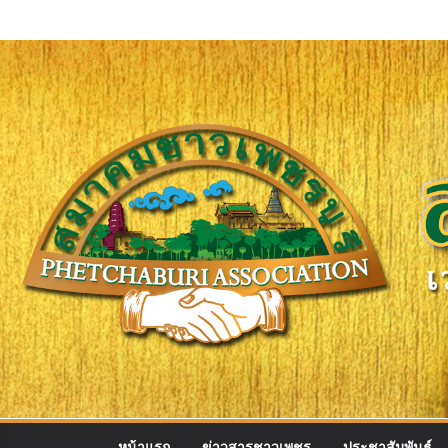
Skip
to
content
หน้าแรก
ข่าวสารชาวเพชร
ประชาสัมพันธ์