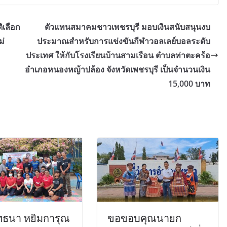
ิเลือก
ตัวแทนสมาคมชาวเพชรบุรี มอบเงินสนับสนุนงบ
ม่
ประมาณสำหรับการแข่งขันกีฬาวอลเลย์บอลระดับ
ประเทศ ให้กับโรงเรียนบ้านสามเรือน ตำบลท่าตะคร้อ
อำเภอหนองหญ้าปล้อง จังหวัดเพชรบุรี เป็นจำนวนเงิน
15,000 บาท
กิจกรรม/โครงการ
ข่าวสารชาวเพชร
ความรู้ทั่วไป
กรรมการสมาคมชาว
ความรู้ทั่วไป
เพชรบุรี นําโดย พันโท
พชรบุรี
เสนาะ ปิ่นทอง เลขาสมาคม
ารนําเสนอ
ชาวเพชรบุรี ลงพื้นที่
ยะ
ประชาสัมพันธ์ รับสมัครงาน
ทธนา หยิมการุณ
ขอขอบคุณนายก
วิ่งเพชรบุรีมาราธอน